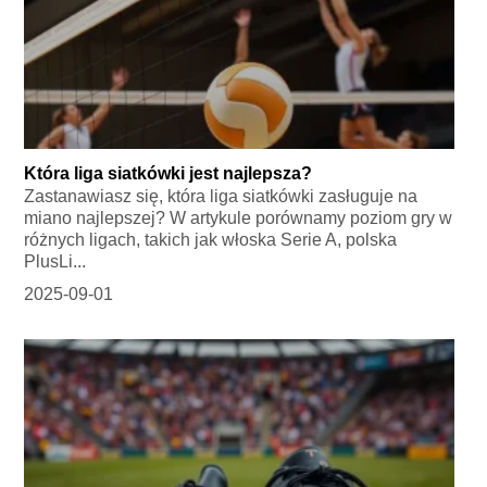
Która liga siatkówki jest najlepsza?
Zastanawiasz się, która liga siatkówki zasługuje na
miano najlepszej? W artykule porównamy poziom gry w
różnych ligach, takich jak włoska Serie A, polska
PlusLi...
2025-09-01