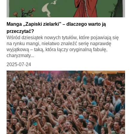
Manga „Zapiski zielarki” – dlaczego warto ją
przeczytać?
Wśród dziesiątek nowych tytułów, które pojawiają się
na rynku mangi, niełatwo znaleźć serię naprawdę
wyjątkową – taką, która łączy oryginalną fabułę,
charyzmaty...
2025-07-24