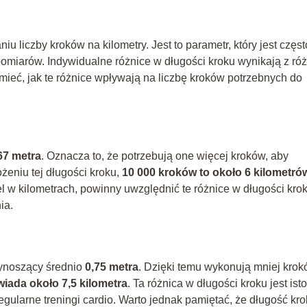
u liczby kroków na kilometry. Jest to parametr, który jest częst
miarów. Indywidualne różnice w długości kroku wynikają z róż
mieć, jak te różnice wpływają na liczbę kroków potrzebnych do
67 metra
. Oznacza to, że potrzebują one więcej kroków, aby
żeniu tej długości kroku,
10 000 kroków to około 6 kilometró
el w kilometrach, powinny uwzględnić te różnice w długości kro
ia.
wynoszący średnio
0,75 metra
. Dzięki temu wykonują mniej kro
iada około 7,5 kilometra
. Ta różnica w długości kroku jest isto
egularne treningi cardio. Warto jednak pamiętać, że długość kr