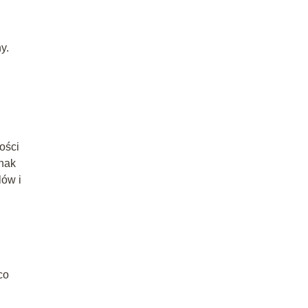
y.
ości
dnak
lów i
 co