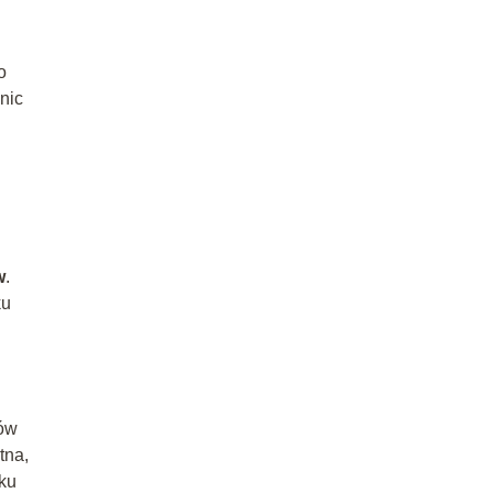
o
nic
w
.
ku
ków
tna,
oku