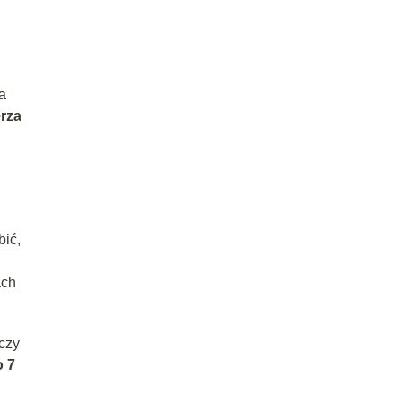
a
rza
bić,
ach
 czy
o 7