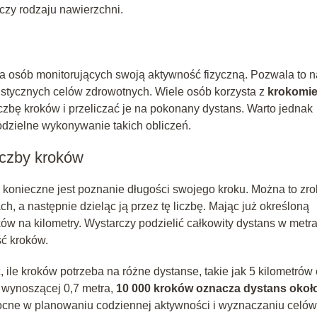
czy rodzaju nawierzchni.
dla osób monitorujących swoją aktywność fizyczną. Pozwala to n
istycznych celów zdrowotnych. Wiele osób korzysta z
krokomie
liczbę kroków i przeliczać je na pokonany dystans. Warto jednak
dzielne wykonywanie takich obliczeń.
iczby kroków
 konieczne jest poznanie długości swojego kroku. Można to zro
h, a następnie dzieląc ją przez tę liczbę. Mając już określoną
ków na kilometry. Wystarczy podzielić całkowity dystans w metr
ść kroków.
 ile kroków potrzeba na różne dystanse, takie jak 5 kilometrów
u wynoszącej 0,7 metra,
10 000 kroków oznacza dystans okoł
ocne w planowaniu codziennej aktywności i wyznaczaniu celów