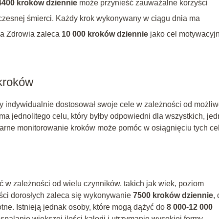
4400 kroków dziennie
może przynieść zauważalne korzyści
czesnej śmierci. Każdy krok wykonywany w ciągu dnia ma
ja Zdrowia zaleca
10 000 kroków dziennie
jako cel motywacyjn
kroków
żdy indywidualnie dostosował swoje cele w zależności od możliw
ma jednolitego celu, który byłby odpowiedni dla wszystkich, je
arne monitorowanie kroków może pomóc w osiągnięciu tych ce
ć w zależności od wielu czynników, takich jak wiek, poziom
zości dorosłych zaleca się wykonywanie
7500 kroków dziennie
,
otne. Istnieją jednak osoby, które mogą dążyć do
8 000-12 000
 spalanie większej ilości kalorii i utrzymanie wysokiej formy