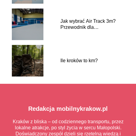
Jak wybrać Air Track 3m?
Przewodnik dla
początkujących
Ile kroków to km?
Redakcja mobilnykrakow.pl
Kraków z bliska – od codziennego transportu, przez
lokalne atrakcje, po styl życia w sercu Małopolski.
Doświadczony zespół dzieli się rzetelną wiedzą i