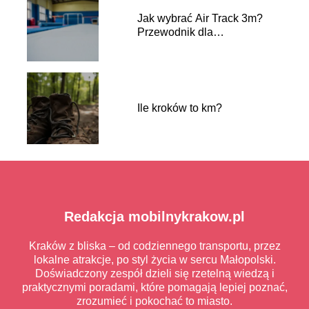
Jak wybrać Air Track 3m?
Przewodnik dla
początkujących
Ile kroków to km?
Redakcja mobilnykrakow.pl
Kraków z bliska – od codziennego transportu, przez
lokalne atrakcje, po styl życia w sercu Małopolski.
Doświadczony zespół dzieli się rzetelną wiedzą i
praktycznymi poradami, które pomagają lepiej poznać,
zrozumieć i pokochać to miasto.