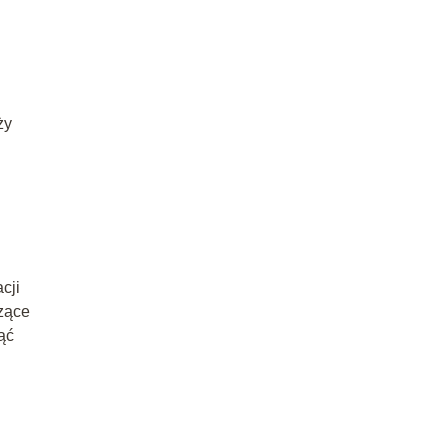
ży
cji
zące
ąć