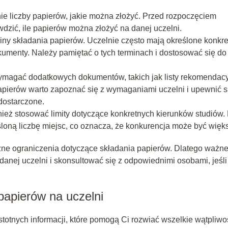
ie liczby papierów, jakie można złożyć. Przed rozpoczęciem
dzić, ile papierów można złożyć na danej uczelni.
iny składania papierów. Uczelnie często mają określone konkr
umenty. Należy pamiętać o tych terminach i dostosować się do
ymagać dodatkowych dokumentów, takich jak listy rekomendacy
apierów warto zapoznać się z wymaganiami uczelni i upewnić s
dostarczone.
ież stosować limity dotyczące konkretnych kierunków studiów.
loną liczbę miejsc, co oznacza, że konkurencja może być więk
żne ograniczenia dotyczące składania papierów. Dlatego ważn
anej uczelni i skonsultować się z odpowiednimi osobami, jeśli
apierów na uczelni
stotnych informacji, które pomogą Ci rozwiać wszelkie wątpliwo