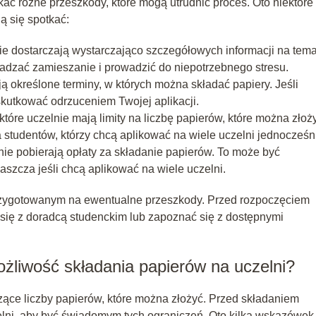
ać różne przeszkody, które mogą utrudnić proces. Oto niektóre
ą się spotkać:
ie dostarczają wystarczająco szczegółowych informacji na tema
dzać zamieszanie i prowadzić do niepotrzebnego stresu.
ą określone terminy, w których można składać papiery. Jeśli
skutkować odrzuceniem Twojej aplikacji.
które uczelnie mają limity na liczbę papierów, które można złoż
studentów, którzy chcą aplikować na wiele uczelni jednocześn
nie pobierają opłaty za składanie papierów. To może być
szcza jeśli chcą aplikować na wiele uczelni.
rzygotowanym na ewentualne przeszkody. Przed rozpoczęciem
się z doradcą studenckim lub zapoznać się z dostępnymi
liwość składania papierów na uczelni?
zące liczby papierów, które można złożyć. Przed składaniem
lni, aby być świadomym tych ograniczeń. Oto kilka wskazówek