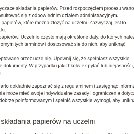
yczące składania papierów. Przed rozpoczęciem procesu warto
nsultować się z odpowiednim działem administracyjnym.
y papierów, które można złożyć na uczelni. Zazwyczaj jest to
ki.
apierów. Uczelnie często mają określone daty, do których nale
domym tych terminów i dostosować się do nich, aby uniknąć
eptowane przez uczelnię. Upewnij się, że spełniasz wszystkie
e dokumenty. W przypadku jakichkolwiek pytań lub niejasności,
i.
rto dokładnie zapoznać się z regulaminem i zasięgnąć informa
nia może mieć swoje indywidualne zasady i ograniczenia dotyc
 dobrze poinformowanym i spełnić wszystkie wymogi, aby unikn
kładania papierów na uczelni