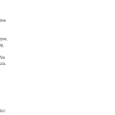
etne
jne,
ię,
 Na
sza.
e
ści: