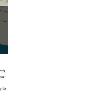
ych.
su.
y te