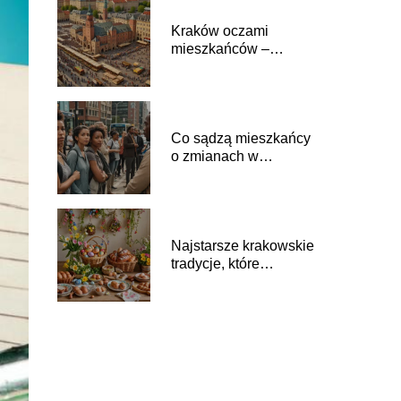
Kraków oczami
mieszkańców –
historie, które inspirują
Co sądzą mieszkańcy
o zmianach w
transporcie miejskim?
Najstarsze krakowskie
tradycje, które
przetrwały do dziś