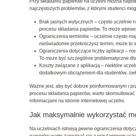
Przy składaniu papierów na uczelni można napotk
najczęstszych problemów, z którymi studenci mog
Brak jasnych wytycznych – często uczelnie n
procesu składania papierów. To może wprowa
Ograniczenia terminów – uczelnie często maj
nieświadomie przekroczysz termin, może to 
Ograniczenia dotyczące liczby aplikacji – nie
To może być szczególnie problematyczne dla 
Koszty związane z aplikacją – niektóre uczel
dodatkowym obciążeniem dla studentów, zwła
Ważne jest, aby być dobrze poinformowanym i p
procesu składania papierów, warto skonsultować 
informacjami na stronie internetowej uczelni.
Jak maksymalnie wykorzystać moż
Na uczelniach istnieją pewne ograniczenia dotyc
papierów warto zapoznać się z regulaminem ucze