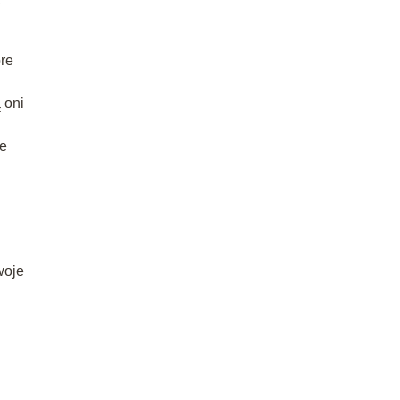
re
 oni
ne
woje