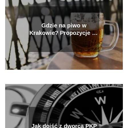
Gdzie na piwo w
Krakowie? Propozycje na
wieczorne wyjście
Jak dojść z dworca PKP