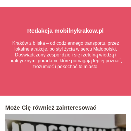
Redakcja mobilnykrakow.pl
Kraków z bliska – od codziennego transportu, przez
lokalne atrakcje, po styl życia w sercu Małopolski.
Doświadczony zespół dzieli się rzetelną wiedzą i
praktycznymi poradami, które pomagają lepiej poznać,
zrozumieć i pokochać to miasto.
Może Cię również zainteresować