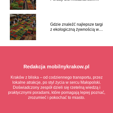
Krakowa
Gdzie znaleźć najlepsze targi
z ekologiczną żywnością w
Krakowie?
Redakcja mobilnykrakow.pl
Kraków z bliska – od codziennego transportu, przez
lokalne atrakcje, po styl życia w sercu Małopolski.
Doświadczony zespół dzieli się rzetelną wiedzą i
praktycznymi poradami, które pomagają lepiej poznać,
zrozumieć i pokochać to miasto.